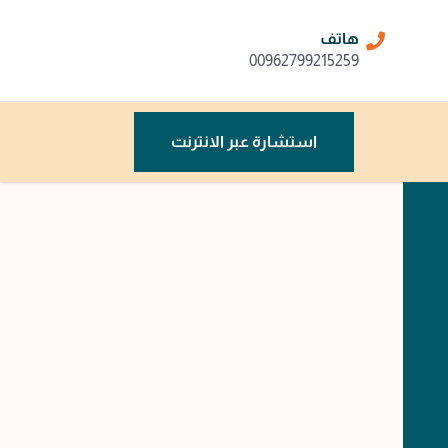
هاتف
00962799215259
استشارة عبر الانترنت