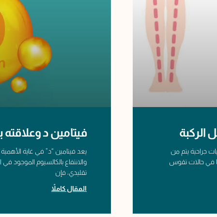
 الركبة
فيتامين د وعلاقته 
ات جراحية يتم من
يعد فيتامين “د” في غاية الأهمية
ا في حالات تقوس
والانتفاع بالكالسيوم الموجود في ا
تقليدي، فإن
المقال كاملاً